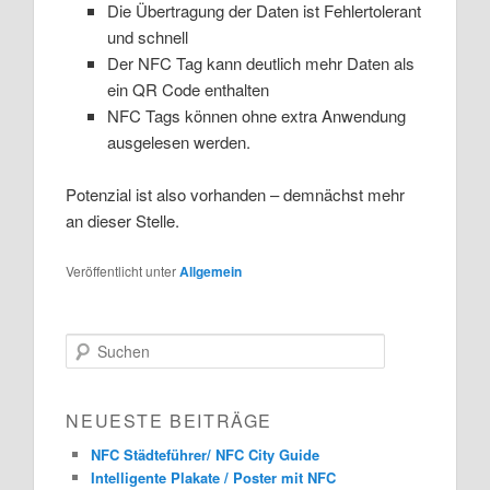
Die Übertragung der Daten ist Fehlertolerant
und schnell
Der NFC Tag kann deutlich mehr Daten als
ein QR Code enthalten
NFC Tags können ohne extra Anwendung
ausgelesen werden.
Potenzial ist also vorhanden – demnächst mehr
an dieser Stelle.
Veröffentlicht unter
Allgemein
S
u
c
h
NEUESTE BEITRÄGE
e
n
NFC Städteführer/ NFC City Guide
Intelligente Plakate / Poster mit NFC