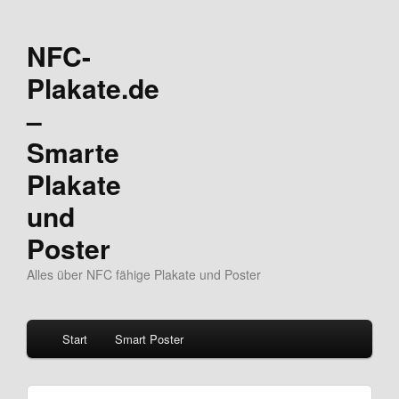
NFC-
Plakate.de
–
Smarte
Plakate
und
Poster
Alles über NFC fähige Plakate und Poster
Hauptmenü
Start
Smart Poster
Zum
Zum
Inhalt
sekundären